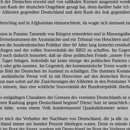
ch der Deutschen erweist und von radikalen Kreisen ausgenutzt werden
Raub der deutschen Ostgebiete gesagt hat, denn darüber habe ich übe
er Alliierten gegenüber Deutschland und dem Raub des Irak gegenüb
rschlug und in Afghanistan einmarschierte, da wagte sich niemand zu
asion in Panama Tausende von Bürgern ermordeten und in Massengräbe
in Terrorinstrument der Atommächte und ein Tribunal von Heuchlern und
en die bundesdeutschen Politiker über 60 Jahre lang keinerlei ernst
ragen und der vollen Souveränität der BRD zu schaffen. Im Gegentei
D noch dadurch honoriert, daß sie diese politischen Feinde „unsere F
Tages bringen. Jedenfalls hat keine einzige der politischen Parteie
, frei oder grün nannten. Im Gegenteil, der kommunistische Terror wurd
st das Bild der Deutschen im Ausland zu schädigen. Die dummen Kommen
 ausländische Presse voll ist mit Hinweisen auf den deutschen Re
nn man sofort auf die Zusicherungen der Alliierten in den Potsdamer 
 müssen, dass eine wirkliche Souveränität der Bundesrepublik überhau
des endgültigen Charakters der Grenzen des vereinten Deutschlands ist 
einem Raubzug gegen Deutschland beginnt? Dieser Satz ist tatsächlich 
t hätte, wenn einem Volk hunderttausend Quadratkilometer seines B
t mich das Verhalten der Nachbarn von Deutschland, die ja alle zu d
tschland immer um hundert Prozent überlegen waren. Denn es müsste i
im Boot der Sieger, sondern mit Deutschland im Boot der Verlierer sit