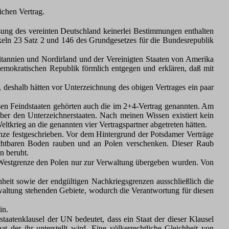
ichen Vertrag.
ung des vereinten Deutschland keinerlei Bestimmungen enthalten
ikeln 23 Satz 2 und 146 des Grundgesetzes für die Bundesrepublik
itannien und Nordirland und der Vereinigten Staaten von Amerika
mokratischen Republik förmlich entgegen und erklären, daß mit
, deshalb hätten vor Unterzeichnung des obigen Vertrages ein paar
esen Feindstaaten gehörten auch die im 2+4-Vertrag genannten. Am
ber den Unterzeichnerstaaten. Nach meinen Wissen existiert kein
tkrieg an die genannten vier Vertragspartner abgetreten hätten.
nze festgeschrieben. Vor dem Hintergrund der Potsdamer Verträge
fruchtbaren Boden rauben und an Polen verschenken. Dieser Raub
n beruht.
n Westgrenze den Polen nur zur Verwaltung übergeben wurden. Von
inheit sowie der endgültigen Nachkriegsgrenzen ausschließlich die
erwaltung stehenden Gebiete, wodurch die Verantwortung für diesen
in.
aatenklausel der UN bedeutet, dass ein Staat der dieser Klausel
at der ihr unterstellt wird. Eine völkerrechtliche Gleichheit von