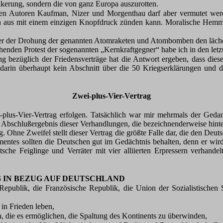
lkerung, sondern die von ganz Europa auszurotten.
en Autoren Kaufman, Nizer und Morgenthau darf aber vermutet wer
on aus mit einem einzigen Knopfdruck zünden kann. Moralische Hemm
nter der Drohung der genannten Atomraketen und Atombomben den lächer
henden Protest der sogenannten „Kernkraftgegner“ habe ich in den le
ng bezüglich der Friedensverträge hat die Antwort ergeben, dass dies
 darin überhaupt kein Abschnitt über die 50 Kriegserklärungen und di
Zwei-plus-Vier-Vertrag
plus-Vier-Vertrag erfolgen. Tatsächlich war mir mehrmals der Geda
 Abschlußergebnis dieser Verhandlungen, die bezeichnenderweise hinte
g. Ohne Zweifel stellt dieser Vertrag die größte Falle dar, die den Deu
entes sollten die Deutschen gut im Gedächtnis behalten, denn er wird
che Feiglinge und Verräter mit vier alliierten Erpressern verhande
 IN BEZUG AUF DEUTSCHLAND
publik, die Französische Republik, die Union der Sozialistischen 
n Frieden leben,
die es ermöglichen, die Spaltung des Kontinents zu überwinden,