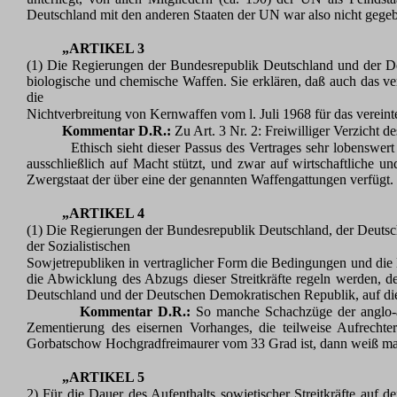
Deutschland mit den anderen Staaten der UN war also nicht gege
„ARTIKEL 3
(1) Die Regierungen der Bundesrepublik Deutschland und der De
biologische und chemische Waffen. Sie erklären, daß auch das ve
die
Nichtverbreitung von Kernwaffen vom l. Juli 1968 für das vereint
Kommentar D.R.:
Zu Art. 3 Nr. 2: Freiwilliger Verzich
Ethisch sieht dieser Passus des Vertrages sehr lobenswert a
ausschließlich auf Macht stützt, und zwar auf wirtschaftliche u
Zwergstaat der über eine der genannten Waffengattungen verfügt. 
„ARTIKEL 4
(1) Die Regierungen der Bundesrepublik Deutschland, der Deutsc
der Sozialistischen
Sowjetrepubliken in vertraglicher Form die Bedingungen und die 
die Abwicklung des Abzugs dieser Streitkräfte regeln werden,
Deutschland und der Deutschen Demokratischen Republik, auf die s
Kommentar D.R.:
So manche Schachzüge der anglo-am
Zementierung des eisernen Vorhanges, die teilweise Aufrechte
Gorbatschow Hochgradfreimaurer vom 33 Grad ist, dann weiß ma
„ARTIKEL 5
2) Für die Dauer des Aufenthalts sowjetischer Streitkräfte auf