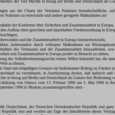
n der Vier Mächte in bezug auf Berlin und Deutschland als Ganze
n aus der Charta der Vereinten Nationen freundschaftliche, au
en Nationen zu entwickeln und andere geeignete Maßnahmen zur
ußakte der Konferenz über Sicherheit und Zusammenarbeit in Europa,
n Aufbau einer gerechten und dauerhaften Friedensordnung in Europ
ksichtigen,
erwinden und die Zusammenarbeit in Europa fortzuentwickeln,
ken, insbesondere durch wirksame Maßnahmen zur Rüstungskontrolle
erhältnis des Vertrauens und der Zusammenarbeit hinzuarbeiten, sowi
erheit und Zusammenarbeit in Europa positiv in Betracht zu ziehen,
des Selbstbestimmungsrechts seinen Willen bekundet hat, die staatlic
Welt zu dienen,
t mit endgültigen Grenzen ein bedeutsamer Beitrag zu Frieden und S
chland zu vereinbaren, in Anerkennung dessen, daß dadurch und m
ächte in bezug auf Berlin und Deutschland als Ganzes ihre Bedeutung ve
klärung von Ottawa vom 13. Februar 1990 am 5. Mai 1990 in Bonn,
September 1990 in Moskau zusammengetroffen sind –
ublik Deutschland, der Deutschen Demokratischen Republik und ganz
epublik sein und werden am Tage des Inkrafttretens dieses Vertrags 