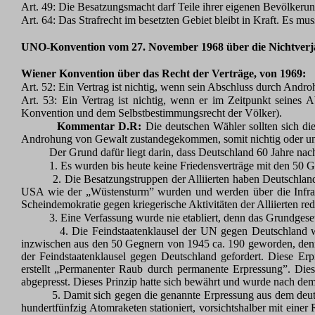
Art. 49: Die Besatzungsmacht darf Teile ihrer eigenen Bevölkerung
Art. 64: Das Strafrecht im besetzten Gebiet bleibt in Kraft. Es mu
UNO-Konvention vom 27. November 1968 über die Nichtver
Wiener Konvention über das Recht der Verträge, von 1969:
Art. 52: Ein Vertrag ist nichtig, wenn sein Abschluss durch A
Art. 53: Ein Vertrag ist nichtig, wenn er im Zeitpunkt seines
Konvention und dem Selbstbestimmungsrecht der Völker).
Kommentar D.R:
Die deutschen Wähler sollten sich di
Androhung von Gewalt zustandegekommen, somit nichtig oder ung
Der Grund dafür liegt darin, dass Deutschland 60 Jahre nac
1. Es wurden bis heute keine Friedensverträge mit den 50 G
2. Die Besatzungstruppen der Alliierten haben Deutschland
USA wie der „Wüstensturm” wurden und werden über die Infrastr
Scheindemokratie gegen kriegerische Aktivitäten der Alliierten re
3. Eine Verfassung wurde nie etabliert, denn das Grundgeset
4. Die Feindstaatenklausel der UN gegen Deutschland wu
inzwischen aus den 50 Gegnern von 1945 ca. 190 geworden, denn 
der Feindstaatenklausel gegen Deutschland gefordert. Diese Er
erstellt „Permanenter Raub durch permanente Erpressung”. Die
abgepresst. Dieses Prinzip hatte sich bewährt und wurde nach dem 
5. Damit sich gegen die genannte Erpressung aus dem deuts
hundertfünfzig Atomraketen stationiert, vorsichtshalber mit eine