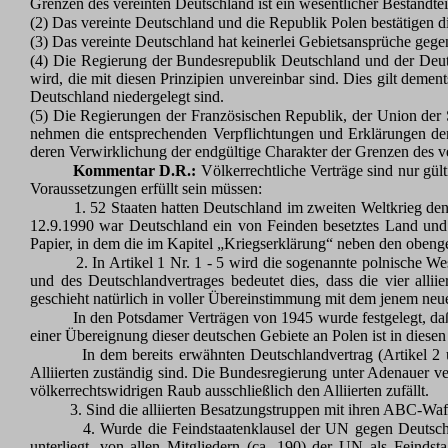
Grenzen des vereinten Deutschland ist ein wesentlicher Bestandte
(2) Das vereinte Deutschland und die Republik Polen bestätigen d
(3) Das vereinte Deutschland hat keinerlei Gebietsansprüche gege
(4) Die Regierung der Bundesrepublik Deutschland und der Deut
wird, die mit diesen Prinzipien unvereinbar sind. Dies gilt dem
Deutschland niedergelegt sind.
(5) Die Regierungen der Französischen Republik, der Union der 
nehmen die entsprechenden Verpflichtungen und Erklärungen de
deren Verwirklichung der endgültige Charakter der Grenzen des ve
Kommentar D.R.:
Völkerrechtliche Verträge sind nur gül
Voraussetzungen erfüllt sein müssen:
1. 52 Staaten hatten Deutschland im zweiten Weltkrieg den
12.9.1990 war Deutschland ein von Feinden besetztes Land und b
Papier, in dem die im Kapitel „Kriegserklärung“ neben den obenge
2. In Artikel 1 Nr. 1 - 5 wird die sogenannte polnische
und des Deutschlandvertrages bedeutet dies, dass die vier all
geschieht natürlich in voller Übereinstimmung mit dem jenem ne
In den Potsdamer Verträgen von 1945 wurde festgelegt, da
einer Übereignung dieser deutschen Gebiete an Polen ist in diese
In dem bereits erwähnten Deutschlandvertrag (Artikel 2 u
Alliierten zuständig sind. Die Bundesregierung unter Adenauer ve
völkerrechtswidrigen Raub ausschließlich den Alliierten zufällt.
3. Sind die alliierten Besatzungstruppen mit ihren ABC-Wa
4. Wurde die Feindstaatenklausel der UN gegen Deutschl
unterliegt, von allen Mitgliedern (ca. 190) der UN als Feindstaa