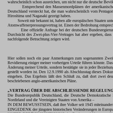
wahrscheinlich schon ausreichen, um nicht nur die deutsche Bevö
Entsprechend den Massenmordplänen der amerikanisch
Deutschland versteckt hat, die man wahrscheinlich vom Pentag
Hiroshima und Nagasaki gezeigt haben.
Soweit mir bekannt ist, haben alle europäischen Staaten u
Atomwaffenerpressungsvertrag ist. Einen der Bedrohung entsprec
Eine offizielle Anfrage bei der deutschen Bundesregieru
Durchsicht des Zwei-plus-Vier-Vertrages hat aber ergeben, dass
nachfolgende Betrachtung zeigen wird.
Hier sollen noch ein paar Anmerkungen zum sogenannten Zwei-
Revidierung einiger meiner vorherigen Urteile führen könnte. Das
Änderung meiner Urteile, sondern bestätigte sie in jeder Beziehun
gestellt worden ist. Den 12.9.1990 als Abschlusstag dieses Dokum
eingehen. Das Ergebnis läßt den Schluß zu, daß dort zwei deuts
beschriebenen anglo-amerikanischen Pläne.
„VERTRAG ÜBER DIE ABSCHLIESSENDE REGELUNG
Die Bundesrepublik Deutschland, die Deutsche Demokratische Re
Nordirland und die Vereinigten Staaten von Amerika –
IN DEM BEWUSSTSEIN, daß ihre Volker seit 1945 miteinander i
EINGEDENK der jüngsten historischen Veränderungen in Europa, 