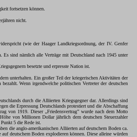
gkeit fortsetzen können.
rjähren nicht.
widerspricht (wie der Haager Landkriegsordnung, der IV. Genfer
. Es sind nämlich alle Verträge mit Deutschland nach 1945 unter
iegsgegnern besetzte und erpresste Nation ist.
rn unterhalten. Ein großer Teil der kriegerischen Aktivitäten der
bezahlt. Wenn irgendwelche politischen Vertreter der deutschen
schlands durch die Alliierten Kriegsgegner dar. Allerdings sind
gen die Erpressung Deutschlands protestiert und die Abschaffung
ertrag von 1919. Dieser „Friedensvertrag” wurde nach dem Motto
Höhe von Millionen Dollar jährlich dem deutschen Steuerzahler
 Punkt 5 die Rede ist.
aben die anglo-amerikanischen Alliierten auf deutschem Boden ca.
alle auf deutschem Boden explodieren können. Diese alleine würden