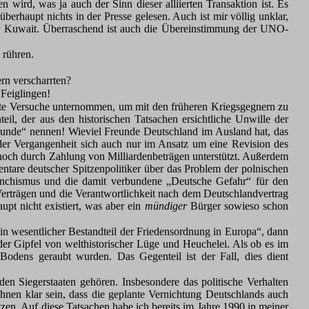
 wird, was ja auch der Sinn dieser alliierten Transaktion ist. Es
rhaupt nichts in der Presse gelesen. Auch ist mir völlig unklar,
er Kuwait. Überraschend ist auch die Übereinstimmung der UNO-
 rühren.
rn verscharrten?
 Feiglingen!
hafte Versuche unternommen, um mit den früheren Kriegsgegnern zu
l, der aus den historischen Tatsachen ersichtliche Unwille der
reunde“ nennen! Wieviel Freunde Deutschland im Ausland hat, das
n der Vergangenheit sich auch nur im Ansatz um eine Revision des
e noch durch Zahlung von Milliardenbeträgen unterstützt. Außerdem
tare deutscher Spitzenpolitiker über das Problem der polnischen
vanchismus und die damit verbundene „Deutsche Gefahr“ für den
Verträgen und die Verantwortlichkeit nach dem Deutschlandvertrag
pt nicht existiert, was aber ein
mündiger
Bürger sowieso schon
ein wesentlicher Bestandteil der Friedensordnung in Europa“, dann
der Gipfel von welthistorischer Lüge und Heuchelei. Als ob es im
odens geraubt wurden. Das Gegenteil ist der Fall, dies dient
en Siegerstaaten gehören. Insbesondere das politische Verhalten
hnen klar sein, dass die geplante Vernichtung Deutschlands auch
zen. Auf diese Tatsachen habe ich bereits im Jahre 1990 in meiner