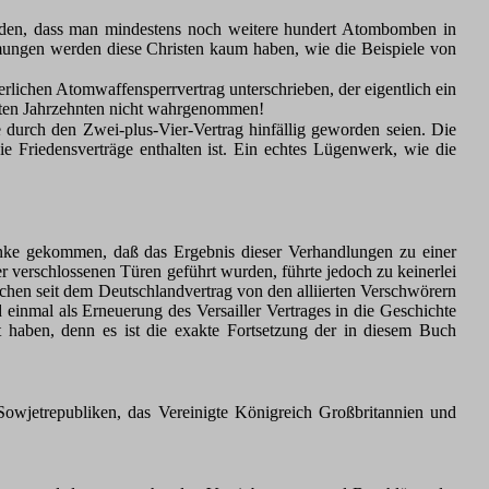
den, dass man mindestens noch weitere hundert Atombomben in
ungen werden diese Christen kaum haben, wie die Beispiele von
lichen Atomwaffensperrvertrag unterschrieben, der eigentlich ein
tzten Jahrzehnten nicht wahrgenommen!
e durch den Zwei-plus-Vier-Vertrag hinfällig geworden seien. Die
e Friedensverträge enthalten ist. Ein echtes Lügenwerk, wie die
nke gekommen, daß das Ergebnis dieser Verhandlungen zu einer
r verschlossenen Türen geführt wurden, führte jedoch zu keinerlei
tschen seit dem Deutschlandvertrag von den alliierten Verschwörern
 einmal als Erneuerung des Versailler Vertrages in die Geschichte
lt haben, denn es ist die exakte Fortsetzung der in diesem Buch
Sowjetrepubliken, das Vereinigte Königreich Großbritannien und