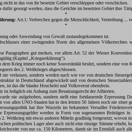
 nicht in das von ihr besetzte Gebiet verschleppen oder verschicken.
ss dafür gesorgt werden, dass die Gerichte im besetzten Gebiet ihre Täti
*
jährung:
Art.1: Verbrechen gegen die Menschlichkeit, Vertreibung ... ve
*
ndrohung oder Anwendung von Gewalt zustandegekommen ist.
 Abschlusses einer zwingenden Norm des allgemeinen Völkerrechtes 
ese Paragraphen gut merken, vor allem Art. 52 der Wiener Konvention
ültig (Kapitel „Kriegserklärung“).
h dem Krieg immer noch keine Souveränität besitzt, sondern eine von Kr
egnern des 2. Weltkrieges abgeschlossen.
 nie verlassen, sondern werden nach wie vor von deutschen Steuergelde
uktur in Deutschland abgewickelt und von deutschen Steuerzahlern 
den, ist das die blanke Heuchelei und Volksverrat obendrein.
z ist lediglich ein Anhang zum Besatzungsrecht der Alliierten.
rde nie aufgehoben, sondern stellt eine fortdauernde Erpressung Deut
von allen UNO-Staaten hat in den letzten 50 Jahren noch nie einer ge
pressungspolitik hat ihre Wurzeln im bekannten Versailler Friedensv
se Erpressungsgelder werden in Form von sogenannten Beiträgen in 
2. Weltkrieg mit etwas anderen Mitteln gradlinig fortgesetzt, wovon in
chen politischen Lager aber auch nicht eine einzige Stimme erhebt, h
r Reichweite von nur ca. 150 Kilometern, damit sie im Ernstfall auch 