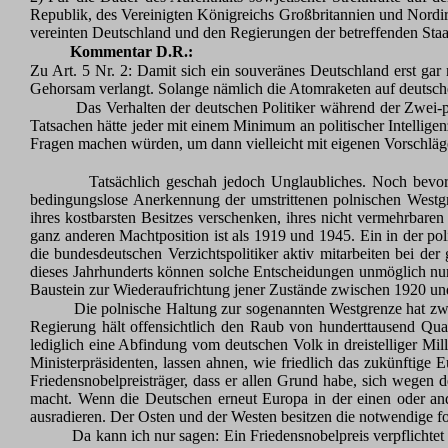
Republik, des Vereinigten Königreichs Großbritannien und Nordir
vereinten Deutschland und den Regierungen der betreffenden Staate
Kommentar D.R.:
Zu Art. 5 Nr. 2: Damit sich ein souveränes Deutschland erst gar
Gehorsam verlangt. Solange nämlich die Atomraketen auf deutsche 
Das Verhalten der deutschen Politiker während der Zwei-pl
Tatsachen hätte jeder mit einem Minimum an politischer Intellige
Fragen machen würden, um dann vielleicht mit eigenen Vorschläge
Tatsächlich geschah jedoch Unglaubliches. Noch bevor 
bedingungslose Anerkennung der umstrittenen polnischen Westgr
ihres kostbarsten Besitzes verschenken, ihres nicht vermehrbare
ganz anderen Machtposition ist als 1919 und 1945. Ein in der pol
die bundesdeutschen Verzichtspolitiker aktiv mitarbeiten bei der
dieses Jahrhunderts können solche Entscheidungen unmöglich nur 
Baustein zur Wiederaufrichtung jener Zustände zwischen 1920 und
Die polnische Haltung zur sogenannten Westgrenze hat zwe
Regierung hält offensichtlich den Raub von hunderttausend Qua
lediglich eine Abfindung vom deutschen Volk in dreistelliger Mi
Ministerpräsidenten, lassen ahnen, wie friedlich das zukünftig
Friedensnobelpreisträger, dass er allen Grund habe, sich wegen 
macht. Wenn die Deutschen erneut Europa in der einen oder ande
ausradieren. Der Osten und der Westen besitzen die notwendige fo
Da kann ich nur sagen: Ein Friedensnobelpreis verpflichtet 