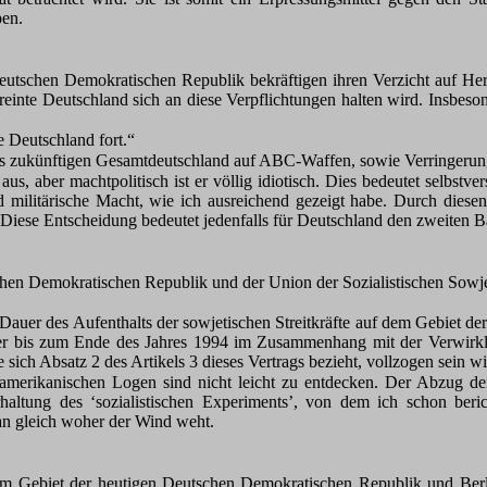
ben.
utschen Demokratischen Republik bekräftigen ihren Verzicht auf Her
reinte Deutschland sich an diese Verpflichtungen halten wird. Insbeso
e Deutschland fort.“
t des zukünftigen Gesamtdeutschland auf ABC-Waffen, sowie Verringer
us, aber machtpolitisch ist er völlig idiotisch. Dies bedeutet selbstve
nd militärische Macht, wie ich ausreichend gezeigt habe. Durch diesen
Diese Entscheidung bedeutet jedenfalls für Deutschland den zweiten Ba
hen Demokratischen Republik und der Union der Sozialistischen Sowjet
Dauer des Aufenthalts der sowjetischen Streitkräfte auf dem Gebiet 
 der bis zum Ende des Jahres 1994 im Zusammenhang mit der Verwirkl
ich Absatz 2 des Artikels 3 dieses Vertrags bezieht, vollzogen sein wi
erikanischen Logen sind nicht leicht zu entdecken. Der Abzug der 
rhaltung des ‘sozialistischen Experiments’, von dem ich schon ber
n gleich woher der Wind weht.
 dem Gebiet der heutigen Deutschen Demokratischen Republik und Ber