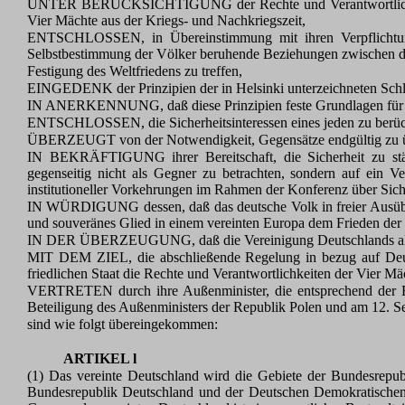
UNTER BERÜCKSICHTIGUNG der Rechte und Verantwortlichkeite
Vier Mächte aus der Kriegs- und Nachkriegszeit,
ENTSCHLOSSEN, in Übereinstimmung mit ihren Verpflichtunge
Selbstbestimmung der Völker beruhende Beziehungen zwischen d
Festigung des Weltfriedens zu treffen,
EINGEDENK der Prinzipien der in Helsinki unterzeichneten Schl
IN ANERKENNUNG, daß diese Prinzipien feste Grundlagen für de
ENTSCHLOSSEN, die Sicherheitsinteressen eines jeden zu berüc
ÜBERZEUGT von der Notwendigkeit, Gegensätze endgültig zu üb
IN BEKRÄFTIGUNG ihrer Bereitschaft, die Sicherheit zu stär
gegenseitig nicht als Gegner zu betrachten, sondern auf ein V
institutioneller Vorkehrungen im Rahmen der Konferenz über Sich
IN WÜRDIGUNG dessen, daß das deutsche Volk in freier Ausübung 
und souveränes Glied in einem vereinten Europa dem Frieden der 
IN DER ÜBERZEUGUNG, daß die Vereinigung Deutschlands als Staa
MIT DEM ZIEL, die abschließende Regelung in bezug auf Deuts
friedlichen Staat die Rechte und Verantwortlichkeiten der Vier M
VERTRETEN durch ihre Außenminister, die entsprechend der Er
Beteiligung des Außenministers der Republik Polen und am 12. 
sind wie folgt übereingekommen:
ARTIKEL l
(1) Das vereinte Deutschland wird die Gebiete der Bundesrep
Bundesrepublik Deutschland und der Deutschen Demokratischen R