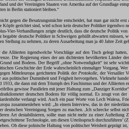
land und der Vereinigten Staaten von Amerika auf der Grundlage ents
n in Berlin stationiert bleiben.“
 nicht gegen die Besatzungsmächte entscheidet, hat man gar nicht erst
Köpfe gerichtet sind, wird schon kein deutscher Politiker irgendwo n
us-Vier-Verhandlungen zeigte deutlich, dass die deutsche Politik von a
nz begabte deutsche Politiker in Schweigen gehüllt abwarten müssen, w
n Stellung zu nehmen, zu deren Ausarbeitung man ja 40 Jahre Zeit geh
die Alliierten irgendwelche Vorschläge auf den Tisch gelegt hatten, 
enze. Die Regierung eines der am dichtesten bevölkerten Länder de
n Grund und Bodens. Der Begriff „ohne Notwendigkeit“ ist sehr wicht
itischen Geschichte der Erde wahrscheinlich einmaliger Vorgang. Wer m
 gegen Mitteleuropa gerichteten Politik der
Protokolle
, der Versailler
aus politischer Dummheit und Feigheit hervorgehen. Vielmehr handelt
 1933, die dann mit dem Triumph des Faschismus und der Alliierten e
ifellos gewisse Parallelen mit jener Haltung zum „Danziger Korridor“
dratkilometer deutschen Bodens für völlig normal. Es zeugt von der
lliardenhöhe verlangt wird. Auch ein paar Worte von Lech Walesa, Fr
e Europa zusammenleben wird: „In einem Interview, das in der niederl
der deutschen Vereinigung Sorgen zu machen. ‚Ich schrecke selbst nic
ren Art destabilisieren, sollte man nicht mehr zu einer Aufteilung
rtgeschrittene Technologie, um diesen Urteilsspruch durchzuführen’ (
eben. Ob diese polnische Haltung von politischer Weisheit geprägt ist, 