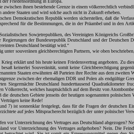
il der Friedensordnung in Europa.
ie zwischen ihnen bestehende Grenze in einem völkerrechtlich verbindl
n andere Staaten und wird solche auch nicht in Zukunft erheben.
schen Demokratischen Republik werden sicherstellen, daß die Verfass
entsprechend für die Bestimmungen, die in der Präambel und in den Art
Sozialistischen Sowjetrepubliken, des Vereinigten Königreichs Großbr
r Regierungen der Bundesrepublik Deutschland und der Deutschen De
reinten Deutschland bestätigt wird.“
tig unter souveränen gleichberechtigten Partnern, wie oben beschrieben
 Krieg erklärt und bis heute keinen Friedensvertrag angeboten. Zu di
esaß keinerlei Souveränität, somit keine Gleichberechtigung gegenü
nannten Staaten erwähnten 48 Parteien ihre Rechte aus dem zweiten Wel
 Westgrenze zwischen der ehemaligen DDR und Polen als endgültige Gre
iierten Siegermächte Deutschland hunderttausend Quadratkilometer 
uen Völkerrecht, welches hauptsächlich auf dem Besitz von Atombombe
ß die deutschen Gebiete jenseits der heutigen sogenannten polnische
n Verträgen keine Rede!
nd 7) ist sonnenklar festgelegt, dass für die Fragen der deutschen E
rzichtete auf jedes Mitspracherecht bezüglich der unter polnischer V
ffen vor Unterzeichnung des Vertrages aus Deutschland abgezogen? Ne
and vor Unterzeichnung des Vertrages aufgehoben? Nein. Die Feindst
t betrachtet wird. Sie ist somit ein Erpressungsmittel gegen den Sta