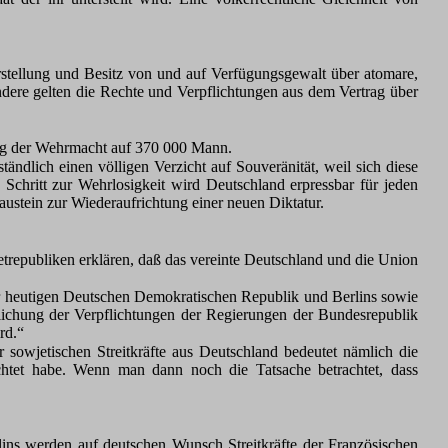
stellung und Besitz von und auf Verfügungsgewalt über atomare,
ndere gelten die Rechte und Verpflichtungen aus dem Vertrag über
ung der Wehrmacht auf 370 000 Mann.
rständlich einen völligen Verzicht auf Souveränität, weil sich diese
 Schritt zur Wehrlosigkeit wird Deutschland erpressbar für jeden
ustein zur Wiederaufrichtung einer neuen Diktatur.
republiken erklären, daß das vereinte Deutschland und die Union
der heutigen Deutschen Demokratischen Republik und Berlins sowie
ichung der Verpflichtungen der Regierungen der Bundesrepublik
rd.“
sowjetischen Streitkräfte aus Deutschland bedeutet nämlich die
ichtet habe. Wenn man dann noch die Tatsache betrachtet, dass
lins werden auf deutschen Wunsch Streitkräfte der Französischen