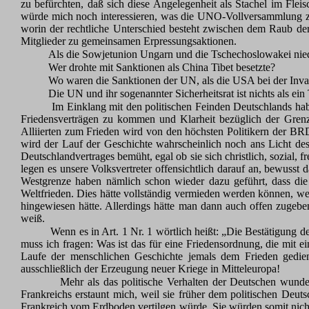
zu befürchten, daß sich diese Angelegenheit als Stachel im Fleis
würde mich noch interessieren, was die UNO-Vollversammlung zum 
worin der rechtliche Unterschied besteht zwischen dem Raub d
Mitglieder zu gemeinsamen Erpressungsaktionen.
Als die Sowjetunion Ungarn und die Tschechoslowakei niede
Wer drohte mit Sanktionen als China Tibet besetzte?
Wo waren die Sanktionen der UN, als die USA bei der Inv
Die UN und ihr sogenannter Sicherheitsrat ist nichts als e
Im Einklang mit den politischen Feinden Deutschlands hab
Friedensverträgen zu kommen und Klarheit bezüglich der Grenzf
Alliierten zum Frieden wird von den höchsten Politikern der BR
wird der Lauf der Geschichte wahrscheinlich noch ans Licht des 
Deutschlandvertrages bemüht, egal ob sie sich christlich, sozial
legen es unsere Volksvertreter offensichtlich darauf an, bewus
Westgrenze haben nämlich schon wieder dazu geführt, dass die
Weltfrieden. Dies hätte vollständig vermieden werden können, we
hingewiesen hätte. Allerdings hätte man dann auch offen zugeben
weiß.
Wenn es in Art. 1 Nr. 1 wörtlich heißt: „Die Bestätigung 
muss ich fragen: Was ist das für eine Friedensordnung, die mit 
Laufe der menschlichen Geschichte jemals dem Frieden gedien
ausschließlich der Erzeugung neuer Kriege in Mitteleuropa!
Mehr als das politische Verhalten der Deutschen wunder
Frankreichs erstaunt mich, weil sie früher dem politischen Deu
Frankreich vom Erdboden vertilgen würde. Sie würden somit nicht 