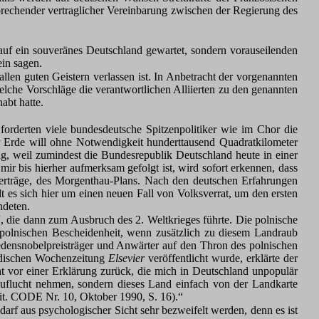
prechender vertraglicher Vereinbarung zwischen der Regierung des
 auf ein souveränes Deutschland gewartet, sondern vorauseilenden
ein sagen.
llen guten Geistern verlassen ist. In Anbetracht der vorgenannten
elche Vorschläge die verantwortlichen Alliierten zu den genannten
abt hatte.
forderten viele bundesdeutsche Spitzenpolitiker wie im Chor die
r Erde will ohne Notwendigkeit hunderttausend Quadratkilometer
ig, weil zumindest die Bundesrepublik Deutschland heute in einer
ir bis hierher aufmerksam gefolgt ist, wird sofort erkennen, dass
 Verträge, des Morgenthau-Plans. Nach den deutschen Erfahrungen
 es sich hier um einen neuen Fall von Volksverrat, um den ersten
ndeten.
, die dann zum Ausbruch des 2. Weltkrieges führte. Die polnische
 polnischen Bescheidenheit, wenn zusätzlich zu diesem Landraub
iedensnobelpreisträger und Anwärter auf den Thron des polnischen
ändischen Wochenzeitung
Elsevier
veröffentlicht wurde, erklärte der
ht vor einer Erklärung zurück, die mich in Deutschland unpopulär
 Zuflucht nehmen, sondern dieses Land einfach von der Landkarte
Zit. CODE Nr. 10, Oktober 1990, S. 16).“
darf aus psychologischer Sicht sehr bezweifelt werden, denn es ist