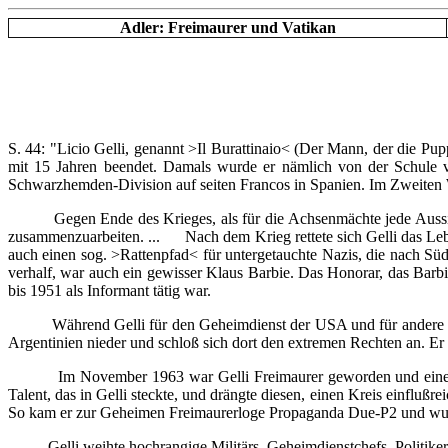
Adler: Freimaurer und Vatikan
S. 44: "Licio Gelli, genannt >Il Burattinaio< (Der Mann, der die Pupp
mit 15 Jahren beendet. Damals wurde er nämlich von der Schule ve
Schwarzhemden-Division auf seiten Francos in Spanien. Im Zweiten We
Gegen Ende des Krieges, als für die Achsenmächte jede Aussicht
zusammenzuarbeiten. ... Nach dem Krieg rettete sich Gelli das Lebe
auch einen sog. >Rattenpfad< für untergetauchte Nazis, die nach Süd
verhalf, war auch ein gewisser Klaus Barbie. Das Honorar, das Barbie
bis 1951 als Informant tätig war.
Während Gelli für den Geheimdienst der USA und für andere Stellen
Argentinien nieder und schloß sich dort den extremen Rechten an. E
Im November 1963 war Gelli Freimaurer geworden und einer tradit
Talent, das in Gelli steckte, und drängte diesen, einen Kreis einfluß
So kam er zur Geheimen Freimaurerloge Propaganda Due-P2 und wur
Gelli weihte hochrangige Militärs, Geheimdienstchefs, Politiker, Po