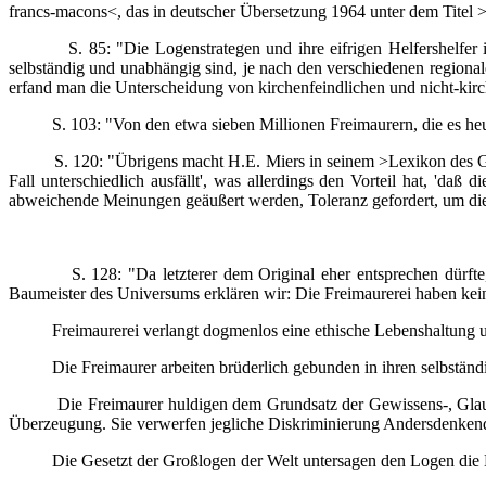
francs-macons<, das in deutscher Übersetzung 1964 unter dem Titel >U
S. 85: "Die Logenstrategen und ihre eifrigen Helfershelfer in 
selbständig und unabhängig sind, je nach den verschiedenen regionale
erfand man die Unterscheidung von kirchenfeindlichen und nicht-kirch
S. 103: "Von den etwa sieben Millionen Freimaurern, die es heute g
S. 120: "Übrigens macht H.E. Miers in seinem >Lexikon des Geheim
Fall unterschiedlich ausfällt', was allerdings den Vorteil hat, 'd
abweichende Meinungen geäußert werden, Toleranz gefordert, um die
S. 128: "Da letzterer dem Original eher entsprechen dürfte, sei
Baumeister des Universums erklären wir: Die Freimaurerei haben ke
Freimaurerei verlangt dogmenlos eine ethische Lebenshaltung und
Die Freimaurer arbeiten brüderlich gebunden in ihren selbständig
Die Freimaurer huldigen dem Grundsatz der Gewissens-, Glaubens- 
Überzeugung. Sie verwerfen jegliche Diskriminierung Andersdenkend
Die Gesetzt der Großlogen der Welt untersagen den Logen die Einmi