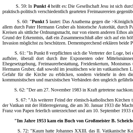
S. 59: In
Punkt 4
heißt es: Die Gesellschaft Jesu ist sich du
praktisch-politisch verschiedentlich gearteten Freimaurereien gegenüber
S. 60: "
Punkt 5
lautet: Das Anathema gegen die >Königliche
allem durch Pater Hermann Gruber als historische Autorität, durch Pa
Kreisen als sittliche Ordnungsmacht, nur von einem anderen Ethos al
Grund der Erkenntnis, daß ein Zusammenschluß aller sich auf ein hö
Invasion möglichst zu beschützen. Dementsprechend erklären beide Par
S. 61: "In Punkt 8 verpflichten sich die Vertreter der Loge, bei d
aufhöre, überall dort durch ihre Exponenten oder Mittelsmänne
Ehegesetzgebung, Freimaurerbestattung, Freidenkertum, Monismus usw
Hermann Gruber, daß sowohl im jesuitischen wie im vatikanischen La
Gefahr für die Kirche zu erblicken, sondern vielmehr in den di
kommunistischen und marxistischen Verbänden den ungleich gefährlic
S. 62: "Der am 27. November 1983 in Kraft getretene nachkonziliar
S. 67: "Als weiterer Feind der römisch-katholischen Kirchen trat 
der Vatikan mit der Hitlerregierung, die am 30. Januar 1933 die Mach
Franz von Papen feierlich unterzeichnet und am 10. September 1933 rat
"Im Jahre 1953 kam ein Buch von Großmeister B. Scheich
S. 72: "Kaum hatte Johannes XXIII. das II. Vatikanische Konzil 