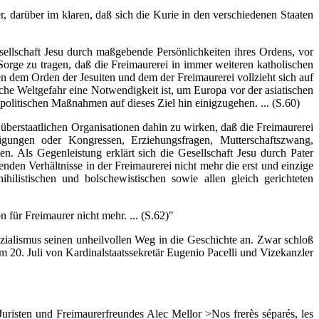
r, darüber im klaren, daß sich die Kurie in den verschiedenen Staaten
ellschaft Jesu durch maßgebende Persönlichkeiten ihres Ordens, vor
 Sorge zu tragen, daß die Freimaurerei in immer weiteren katholischen
n dem Orden der Jesuiten und dem der Freimaurerei vollzieht sich auf
he Weltgefahr eine Notwendigkeit ist, um Europa vor der asiatischen
politischen Maßnahmen auf dieses Ziel hin einigzugehen. ... (S.60)
berstaatlichen Organisationen dahin zu wirken, daß die Freimaurerei
igungen oder Kongressen, Erziehungsfragen, Mutterschaftszwang,
n. Als Gegenleistung erklärt sich die Gesellschaft Jesu durch Pater
en Verhältnisse in der Freimaurerei nicht mehr die erst und einzige
listischen und bolschewistischen sowie allen gleich gerichteten
ür Freimaurer nicht mehr. ... (S.62)"
ialismus seinen unheilvollen Weg in die Geschichte an. Zwar schloß
m 20. Juli von Kardinalstaatssekretär Eugenio Pacelli und Vizekanzler
sten und Freimaurerfreundes Alec Mellor >Nos frerès séparés, les