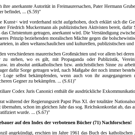
rch ihre anerkannte Autorität in Freimaurersachen, Pater Hermann Grube
 befindet, ... (S.59)"
 Kunst< wird vorderhand nicht aufgehoben, doch erklärt sich die Ges
ter Friedrich Muckermann als publizistischen Aktivisten bereit, dafür
s das Christentum getragen, anerkannt wird. Die Verständigung zwische
heres Prinzip beziehenden moralischen Mächte gegen die bolschewistisc
teien, in allen weltanschaulichen und kulturellen, publizistischen und 
en verschiedenen maurerischen Großmächten und vor allem bei deren ü
r zu stehen, wo es gilt, mit Propaganda oder Publizistik, Verein
. im absolut antikatholischen bzw. antichristlichen Sinne zu arbeite
ger dafür Sorge getragen wird, nach Maßgabe der noch immer bestehend
e Loge selbst bekämpfenden, wenn auch von ihr ausgegangenen nihi
heren Gegner zu bekämpfen. ... (S.61)"
e Codex Juris Canonici enthält die ausdrückliche Exkommunikation f
während der Regierungszeit Papst Pius XI. der totalitäre Nationalsoz
t übernahm, schon im gleichen Jahr das sog. Reichskonkordat ab, das a
ifiziert wurde. ... (S.67)"
ebauer auf den Index der verbotenen Bücher (71) Nachforschen!
angekündigt, erschien im Jahre 1961 das Buch des katholischen Juri