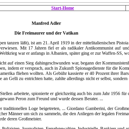
Start-Home
Manfred Adler
Die Freimaurer und der Vatikan
en tanzen läßt), ist am 21. April 1919 in der mittelitalienischen Pisto
rwiesen. Mit 17 Jahren fiel er als radikaler Antikommunist auf und
ltkrieg war er anfangs in Albanien, später ging er zur Waffen-SS, wo 
 auf einen Sieg dahingeschwunden war, begann der Kommunistenhas
n, indem er versprach, auch in Zukunft Spionagedienste für die Kommu
amerika fliehen wollten. Als Gebühr kassierte er 40 Prozent ihrer Bar
 an Gelli zu entrichten hatte, zahlte allerdings nicht er selbst, sonde
 arbeitete, spionierte er gleichzeitig auch bis zum Jahr 1956 für d
r gewann Peron zum Freund und wurde dessen Berater. ...
ionellen Loge beigetreten, ... Giordano Gamberini, der Großmeister
reicher Männer um sich zu sammeln, die den Anliegen der legalen Freimaur
de deren Großmeister.
lizisten, Journalisten, Fersehgewaltige, Industrielle, Bankiers und a