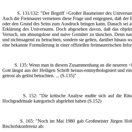
S. 131/132: "Der Begriff >Großer Baumeister des Universums< ist
Auch die Freimaurer verneinen diese Frage und entgegnen, daß der 
oder den Grund des Seins zum Ausdruck bringen kann. Danach sei also 
Erklärung des Universums. Doch abgesehen davon, daß das objektive
Versuch, um ahnungslose und naive Gemüter zu täuschen. Denn nach o
und nichtssagend zu betrachten, sondern sie gelten, darüber hinaus 
eine bekannte Formulierung in einer offiziellen freimaurerischen Inform
S. 135: Wenn man in diesem Zusammenhang an die neueren >Erkenn
Gott längst aus der Heiligen Schrift heraus-entmythologisiert und 
getrost als gelöst betrachten. ... (S.135)"
S. 152: "Die kritische Analyse mußte sich auf die Rituale der
Hochgradrituale kategorisch abgelehnt haben (S.152)
S. 165: "Noch im Mai 1980 gab Großmeister Jürgen Holtorf im
Bischofskonferenz ab: