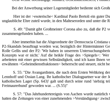
Bei der Anwerbung seiner Logenmitglieder bediente sich Großmeis
Hier ist der >esoterische< Kardinal Paolo Bertoli ein guter Duz-Fr
unglaubliche Ehre zuteil wurde, in den Malteserorden und unter die 
S. 49: "Damit gibt Großmeister Corona also zu, daß die P2 von jeh
zusammengefunden haben. ...
Aber immerhin hat die Abgeordnete der Democracia Cristiana und 
P2-Skandals beauftragt worden war, bezüglich der Hintermänner Ge
Rolle Gellis und der P2: 'Wir haben in unserrem Untersuchungsberic
Konzepts war er nicht.' Auf die heikle Frage des >Spiegels<: 'We
arbeiteten mit einer gewissen Selbständigkeit, und ich kann Ihnen ver
erwähnten >Geheimdienstfraktionen< beherrscht und steuert, nicht be
S. 55: "Die Avangardisten, die nach dem Ersten Weltkrieg den Di
Lennhoff und Ossian Lang. Ihr katholischer Dialogpartner war der Je
katholischen Lager (Sp. 643)' galt und durch seine rund 'siebzig t
Freimaurerbund' geworden war. ... (S.55)"
S. 57: "Das Jahrhundertereignis von Aachen wurde natürlich von d
hatten die Zeitungen von einer zunehmenden >Verständigung< zwische