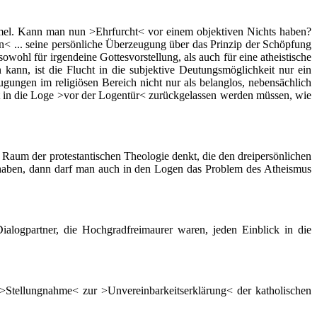
mel. Kann man nun >Ehrfurcht< vor einem objektiven Nichts haben?
< ... seine persönliche Überzeugung über das Prinzip der Schöpfung
wohl für irgendeine Gottesvorstellung, als auch für eine atheistische
kann, ist die Flucht in die subjektive Deutungsmöglichkeit nur ein
gungen im religiösen Bereich nicht nur als belanglos, nebensächlich
itt in die Loge >vor der Logentür< zurückgelassen werden müssen, wie
 der protestantischen Theologie denkt, die den dreipersönlichen
rt haben, dann darf man auch in den Logen das Problem des Atheismus
ogpartner, die Hochgradfreimaurer waren, jeden Einblick in die
llungnahme< zur >Unvereinbarkeitserklärung< der katholischen