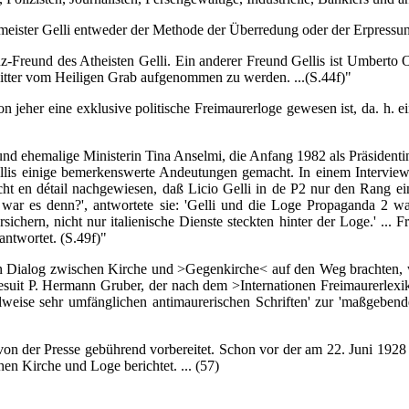
ter Gelli entweder der Methode der Überredung oder der Erpressung
eund des Atheisten Gelli. Ein anderer Freund Gellis ist Umberto Orto
Ritter vom Heiligen Grab aufgenommen zu werden. ...(S.44f)"
er eine exklusive politische Freimaurerloge gewesen ist, da. h. ein
ehemalige Ministerin Tina Anselmi, die Anfang 1982 als Präsidentin
llis einige bemerkenswerte Andeutungen gemacht. In einem Interview
ht en détail nachgewiesen, daß Licio Gelli in de P2 nur den Rang ein
r war es denn?', antwortete sie: 'Gelli und die Loge Propaganda 2 w
sichern, nicht nur italienische Dienste steckten hinter der Loge.' ... 
antwortet. (S.49f)"
alog zwischen Kirche und >Gegenkirche< auf den Weg brachten, ware
suit P. Hermann Gruber, der nach dem >Internationen Freimaurerlexiko
eilweise sehr umfänglichen antimaurerischen Schriften' zur 'maßgeben
er Presse gebührend vorbereitet. Schon vor der am 22. Juni 1928 e
n Kirche und Loge berichtet. ... (57)