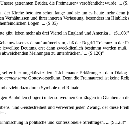
nsere getrennten Brüder, die Freimaurer< veröffentlicht wurde. ... (S
der Kirche betonten schon lange und sie tun es heute mehr denn je
n Verhältnissen und ihrer inneren Verfassung, besonders im Hinblick auf
enfeindlichen Logen. ... (S.85)"
ibt, leben mehr als drei Viertel in England und Amerika ... (S.103)
wissens< darauf aufmerksam, daß der Begriff Toleranz in der Freimau
aß die jeweilige Deutung erst dann zweckdienlich bestimmt werden mu
 abweichenden Meinungen zu unterdrücken.' ... (S.120)"
 er hier ungekürzt zitiert: 'Lichtenauer Erklärung zu dem Dialog 
ine
gemeinsame
Gottesvorstellung. Denn die Freimaurerei ist keine Reli
 erzieht dazu durch Symbole und Rituale.
en Bauhütten (Logen) unter souveränen Großlogen im Glauben an die 
und Geistesfreiheit und verwerfen jeden Zwang, der diese Freiheit b
er.
schung in politische und konfessionelle Streitfragen. ... (S.128)"