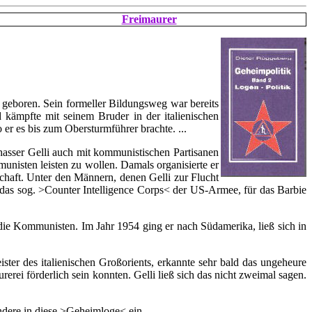
Freimaurer
ia geboren. Sein formeller Bildungsweg war bereits
 kämpfte mit seinem Bruder in der italienischen
er es bis zum Obersturmführer brachte. ...
ser Gelli auch mit kommunistischen Partisanen
nisten leisten zu wollen. Damals organisierte er
schaft. Unter den Männern, denen Gelli zur Flucht
rn das sog. >Counter Intelligence Corps< der US-Armee, für das Barbie
ie Kommunisten. Im Jahr 1954 ging er nach Südamerika, ließ sich in
 des italienischen Großorients, erkannte sehr bald das ungeheure
erei förderlich sein konnten. Gelli ließ sich das nicht zweimal sagen.
ndere in diese >Geheimloge< ein.