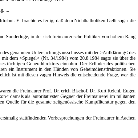
. ...
lani. Er brachte es fertig, daß dem Nichtkatholiken Gelli sogar die
e Sonderloge, in der sich freimaurerische Politiker von hohem Rang
 des genannten Untersuchungsausschusses mit der >Aufklärung< des
 mit dem >Spiegel< (Nr. 34/1984) vom 20.8.1984 sagte sie über die
es tüchtigen Generaldirektors einnahm. Der Erfinder des politischen
aren ein Instrument in den Händen von Geheimdienstfraktionen. Sie
Freilich ist mit diesen vagen Hinweis die entscheidende Frage,
wer
die
n die Freimaurer Prof. Dr. erich Bischof, Dr. Kurt Reichl, Eugen
n< damals als 'autoritativster Gegner der Freimaurerei im militanten
den Quelle für die gesamte zeitgenössische Kampfliteratur gegen den
rstmalig stattfindenden Vorbesprechungen der Freimaurer in Aachen