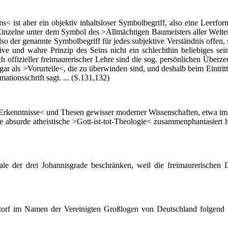
 aber ein objektiv inhaltsloser Symbolbegriff, also eine Leerfor
Einzelne unter dem Symbol des >Allmächtigen Baumeisters aller Welten
der genannte Symbolbegriff für jedes subjektive Verständnis offen, so
 und wahre Prinzip des Seins nicht ein schlechthin beliebiges sein 
ffizieller freimaurerischer Lehre sind die sog. persönlichen Überzeu
sogar als >Vorurteile<, die zu überwinden sind, und deshalb beim Eintr
ationsschrift sagt. ... (S.131,132)
tnisse< und Thesen gewisser moderner Wissenschaften, etwa im Raum
eine absurde atheistische >Gott-ist-tot-Theologie< zusammenphantasie
 drei Johannisgrade beschränken, weil die freimaurerischen Dial
 Namen der Vereinigten Großlogen von Deutschland folgend >Ste