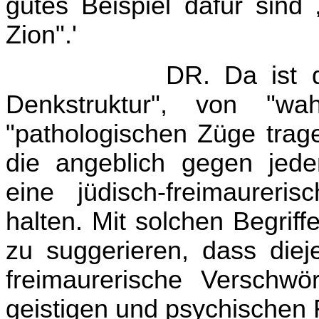
gutes Beispiel dafür sind
Zion".'
DR. Da ist 
Denkstruktur", von "wah
"pathologischen Züge trag
die angeblich gegen jed
eine jüdisch-freimaureri
halten. Mit solchen Begrif
zu suggerieren, dass diej
freimaurerische Verschwö
geistigen und psychischen 